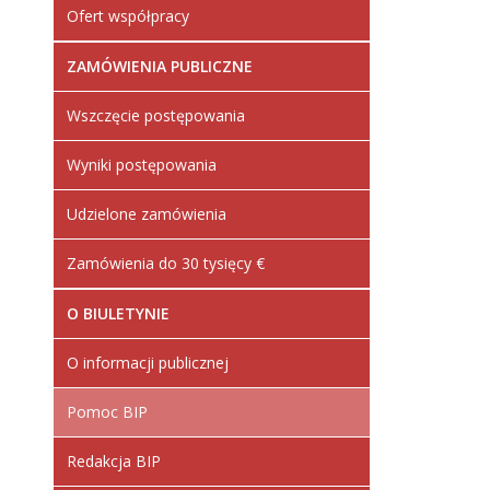
Ofert współpracy
ZAMÓWIENIA PUBLICZNE
Wszczęcie postępowania
Wyniki postępowania
Udzielone zamówienia
Zamówienia do 30 tysięcy €
O BIULETYNIE
O informacji publicznej
Pomoc BIP
Redakcja BIP