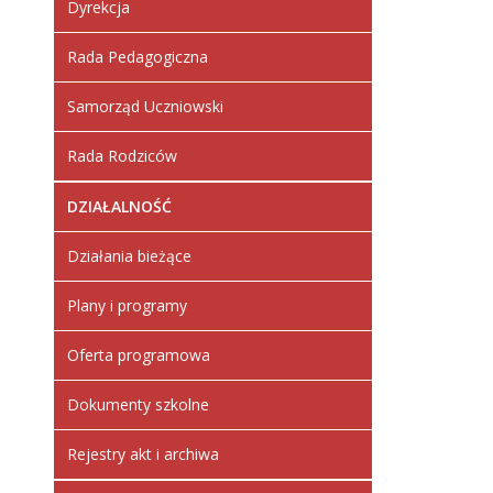
Dyrekcja
Rada Pedagogiczna
Samorząd Uczniowski
Rada Rodziców
DZIAŁALNOŚĆ
Działania bieżące
Plany i programy
Oferta programowa
Dokumenty szkolne
Rejestry akt i archiwa