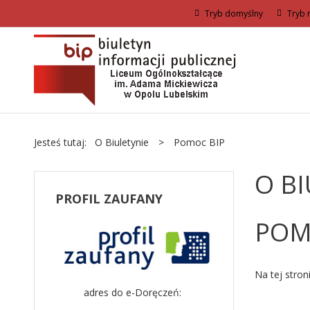
Tryb domyślny
Tryb 
Jesteś tutaj:
O Biuletynie
>
Pomoc BIP
O BI
PROFIL
ZAUFANY
POM
Na tej stron
adres do e-Doręczeń: