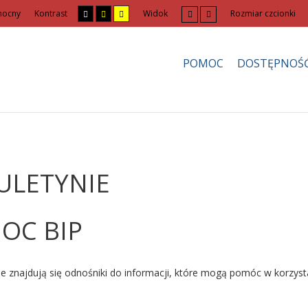
nocny
Kontrast
Widok
Rozmiar czcionki
POMOC
DOSTĘPNOŚ
ULETYNIE
OC BIP
ie znajdują się odnośniki do informacji, które mogą pomóc w korzystan