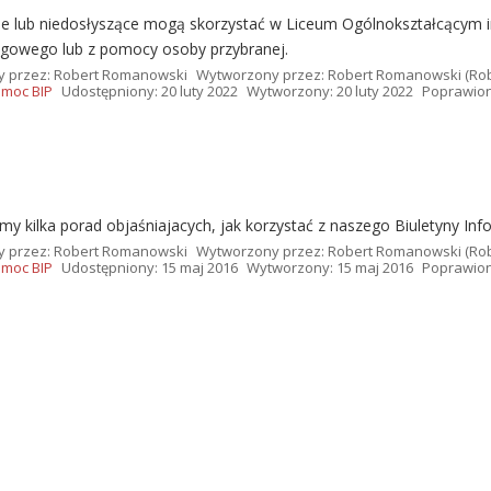
e lub niedosłyszące mogą skorzystać w Liceum Ogólnokształcącym i
gowego lub z pomocy osoby przybranej.
y przez:
Robert Romanowski
Wytworzony przez:
Robert Romanowski
(Ro
moc BIP
Udostępniony: 20 luty 2022
Wytworzony: 20 luty 2022
Poprawiono
y kilka porad objaśniajacych, jak korzystać z naszego Biuletyny Info
y przez:
Robert Romanowski
Wytworzony przez:
Robert Romanowski
(Ro
moc BIP
Udostępniony: 15 maj 2016
Wytworzony: 15 maj 2016
Poprawiono