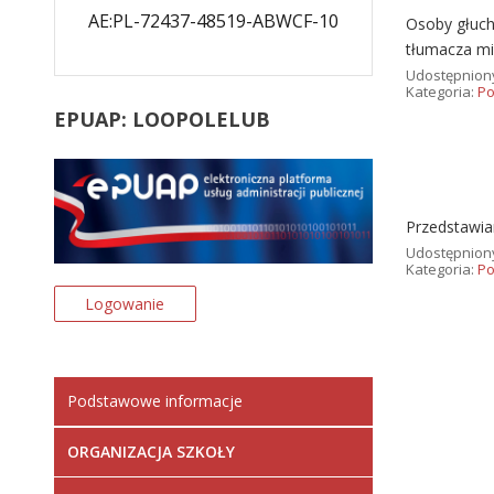
AE:PL-72437-48519-ABWCF-10
Osoby głuch
tłumacza mi
Udostępnion
Kategoria:
Po
EPUAP:
LOOPOLELUB
Przedstawiam
Udostępnion
Kategoria:
Po
Logowanie
Podstawowe informacje
ORGANIZACJA SZKOŁY