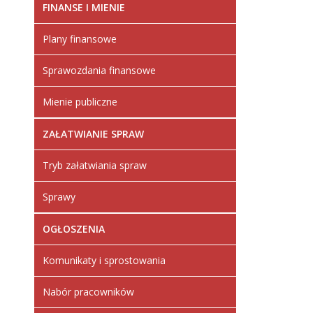
FINANSE I MIENIE
Plany finansowe
Sprawozdania finansowe
Mienie publiczne
ZAŁATWIANIE SPRAW
Tryb załatwiania spraw
Sprawy
OGŁOSZENIA
Komunikaty i sprostowania
Nabór pracowników