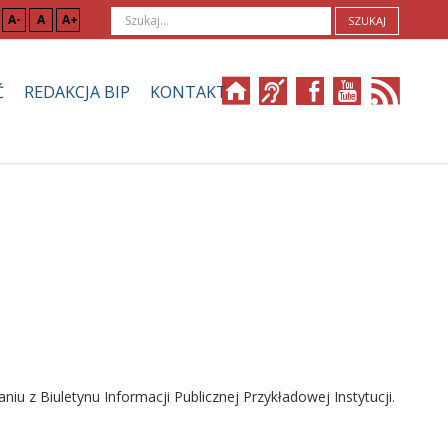
A-
A
A+
SZUKAJ
Ć
REDAKCJA BIP
KONTAKT
iu z Biuletynu Informacji Publicznej Przykładowej Instytucji.